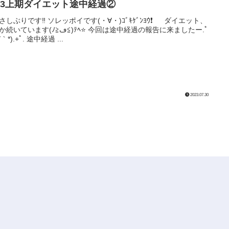
023上期ダイエット途中経過②
さしぶりです‼️ ソレッポイです(・∀・)ｺﾞｷｹﾞﾝﾖｳ❗️ ダイエット、
ます(ﾉ≧ڡ≦)ﾃﾍ⭐️ 今回は途中経過の報告に来ましたー.ﾟ
∀｀*).+ﾟ. 途中経過 ...
2023.07.30