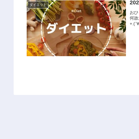
2
ダイエット
おひ
何故か続いてい
+.(´