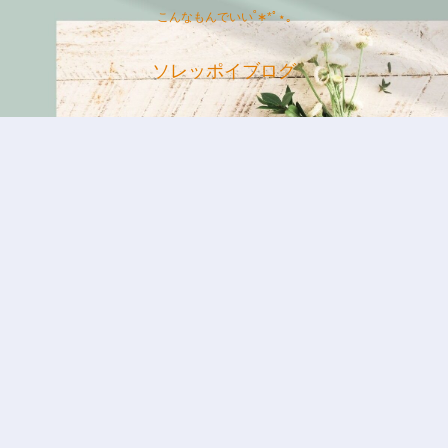
こんなもんでいい˚∗*ﾟ⋆｡
ソレッポイブログ