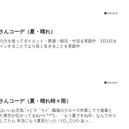
2021.06.25
Lさんコーデ（夏・晴れ）
の力を使ってダイエット・禁酒・朝活・サ活を実践中 1日1日を
インすることでより良く生きることを実践中
2021.06.23
Lさんコーデ（夏・晴れ時々雨）
はいいお天気.ﾟ+.(´∀｀*).+ﾟ. 職場のクローズ作業してて後輩と
だ青空が広がってるね〜( ꒪꒫꒪)」 「もう夏ですね🌻」なんてやり
してたら 本当にもう夏至だった！(◎_◎;)💦 あっ...