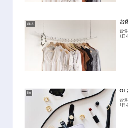
お
SNS
習慣
1日
O
life
習慣
1日