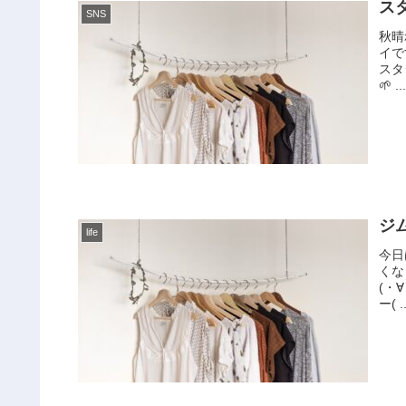
ス
SNS
秋晴
イで
スタ
🌱 ..
ジ
life
今日
くな
(・
ー( ..