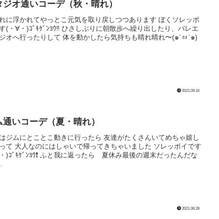
タジオ通いコーデ（秋・晴れ）
れに浮かれてやっとこ元気を取り戻しつつあります ぼくソレッポ
す(・∀・)ｺﾞｷｹﾞﾝﾖｳ‼️ ひさしぶりに朝散歩へ繰り出したり、バレエ
ジオへ行ったりして 体を動かしたら気持ちも晴れ晴れ〜(๑´ㅂ`๑)
.
2021.09.16
ム通いコーデ（夏・晴れ）
はジムにとことこ動きに行ったら 友達がたくさんいてめちゃ嬉し
って 大人なのにはしゃいで帰ってきちゃいました ソレッポイです
∀・)ｺﾞｷｹﾞﾝﾖｳ❗️ ふと我に返ったら 夏休み最後の週末だったんだな
.
2021.08.28