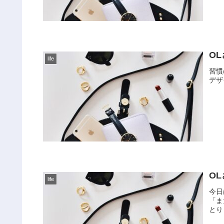
O
life
習慣
デザ
O
life
今日
「ま
とり