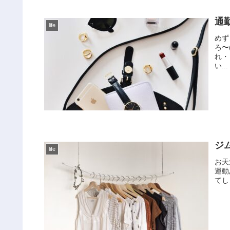
通
life
めず
ろ〜
れ・
い...
ジ
life
お天
運動
てしま