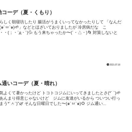
勤コーデ（夏・くもり）
らしく朝寝坊したり 腸活がうまくいってなかったりして 「なんだ
(๑´ㅂ`๑)🌱」などとほざいておりましたが 冷房病だな こ
・・(；・`д・´)💦 もう来ちゃったか〜(´・△・)🌀 対策しないと
2021.07.16
ム通いコーデ（夏・晴れ）
気よくて暑かったけど トコトコジムにいってきましたとさ(*´ `)🌱
あんまり得意じゃないけど ジムに友達がいるから ついつい行っ
う*´ㅅ`)"🌿 そんな日曜日でした〜(๑´ㅂ`๑)🌻 ジム通い...