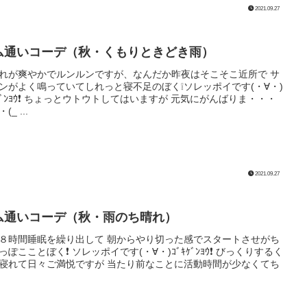
2021.09.27
ム通いコーデ（秋・くもりときどき雨）
れが爽やかでルンルンですが、なんだか昨夜はそこそこ近所で サ
ンがよく鳴っていてしれっと寝不足のぼく❕ソレッポイです(・∀・)
ｷｹﾞﾝﾖｳ❗️ ちょっとウトウトしてはいますが 元気にがんばりま・・・
(_ ...
2021.09.27
ム通いコーデ（秋・雨のち晴れ）
８時間睡眠を繰り出して 朝からやり切った感でスタートさせがち
っぽこことぼく❗️ ソレッポイです(・∀・)ｺﾞｷｹﾞﾝﾖｳ❗️ びっくりするく
寝れて日々ご満悦ですが 当たり前なことに活動時間が少なくてち