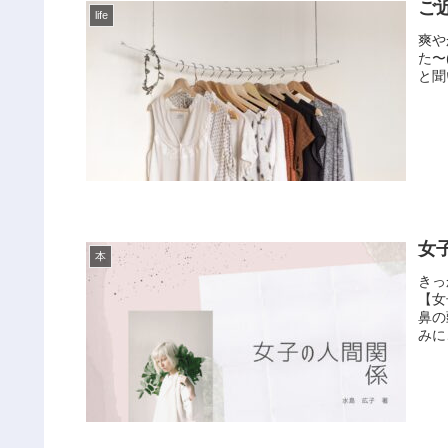
ご
life
爽や
た〜(
と聞
女
本
きっ
【女
鼻の
みに