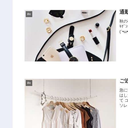
通
life
秋の
ｷｹﾞ
(´
ご
life
急に
はし
て 
ソレ