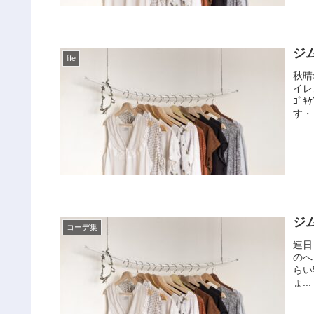
ジ
life
秋晴
イレ
ｺﾞ
す・・
ジ
コーデ集
連日
のへ
らい
ょ...