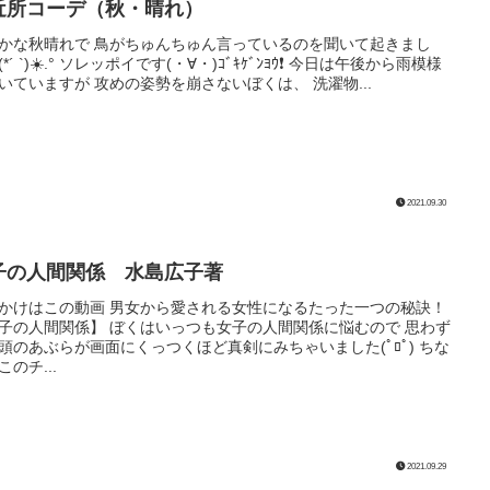
近所コーデ（秋・晴れ）
かな秋晴れで 鳥がちゅんちゅん言っているのを聞いて起きまし
*´ `)☀️.° ソレッポイです(・∀・)ｺﾞｷｹﾞﾝﾖｳ❗️ 今日は午後から雨模様
いていますが 攻めの姿勢を崩さないぼくは、 洗濯物...
2021.09.30
子の人間関係 水島広子著
かけはこの動画 男女から愛される女性になるたった一つの秘訣！
子の人間関係】 ぼくはいっつも女子の人間関係に悩むので 思わず
頭のあぶらが画面にくっつくほど真剣にみちゃいました(ﾟﾛﾟ) ちな
このチ...
2021.09.29