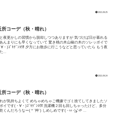
2021.09.25
近所コーデ（秋・晴れ）
と夜更かしの習慣から脱却しつつありますが 気づけば日が暮れる
あんまりにも早くなっていて 驚き桃の木山椒の木のソレッポイで
・∀・)ｺﾞｷｹﾞﾝﾖｳ❗️ 夕方にお散歩に行こうなどと思っていたら もう夜
...
2021.09.24
近所コーデ（秋・晴れ）
れが気持ちよくて めちゃめちゃご機嫌でゴミ捨てしてきましたソ
ポイです(・∀・)ｺﾞｷｹﾞﾝﾖｳ❗️ 洗濯機２回も回しちゃったけど、多分
すぐ乾くんだろうなー( * ´艸`) しめしめです( ･ㅂ･)و ̑̑🌱 ...