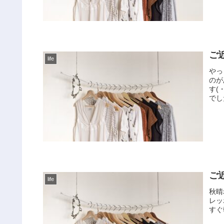
ご
life
やっ
のが
す(
でした
ご
life
秋晴
レッ