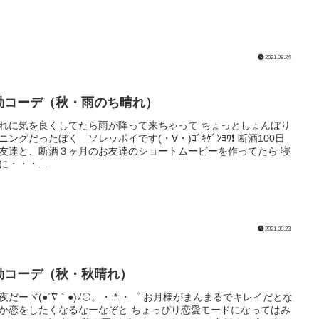
2021.09.24
勤コーデ（秋・雨のち晴れ）
れに気を良くしてたら雨が降って来ちゃって ちょっとしょんぼり
ニングだったぼく ソレッポイです(・∀・)ｺﾞｷｹﾞﾝﾖｳ❗️ 断酒100日
友達と、断酒３ヶ月のお友達のショートムービーを作ってたら 寝
に・・・...
2021.09.23
勤コーデ（秋・秋晴れ）
夜だーヾ(●´∇｀●)ﾉ🌕。・:*:・゜ お月様がまんまるでキレイだとな
か恋をしたくなるなーなぞと ちょっぴり恋愛モードになってはみ