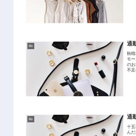
通
life
秋晴
モー
のお
不足
通
life
十五
んだ