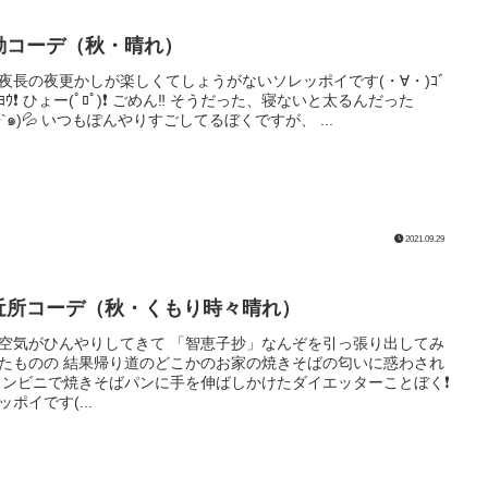
勤コーデ（秋・晴れ）
夜長の夜更かしが楽しくてしょうがないソレッポイです(・∀・)ｺﾞ
ﾝﾖｳ❗️ ひょー(ﾟﾛﾟ)❗️ ごめん‼️ そうだった、寝ないと太るんだった
•ω•`๑)💦 いつもぽんやりすごしてるぼくですが、 ...
2021.09.29
近所コーデ（秋・くもり時々晴れ）
空気がひんやりしてきて 「智恵子抄」なんぞを引っ張り出してみ
たものの 結果帰り道のどこかのお家の焼きそばの匂いに惑わされ
コンビニで焼きそばパンに手を伸ばしかけたダイエッターことぼく❗️
ッポイです(...