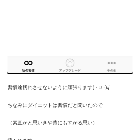
習慣途切れさせないように頑張ります( ･ㅂ･)و ̑̑
ちなみにダイエットは習慣だと聞いたので
（素直かと思いきや藁にもすがる思い）