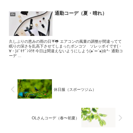
通勤コーデ（夏・晴れ）
life
久しぶりの恵みの雨の日☔️🐸 エアコンの風量の調整が間違ってて
眠りの深さを乱高下させてしまったポンコツ ソレッポイです(・
∀・)ｺﾞｷｹﾞﾝﾖｳ❗️ 今日は間違えないようにしよう(๑´ㅂ`๑)🌼*･ 通勤コ
ーデ ...
休日服（スポーツジム）
OLさんコーデ（春〜初夏）