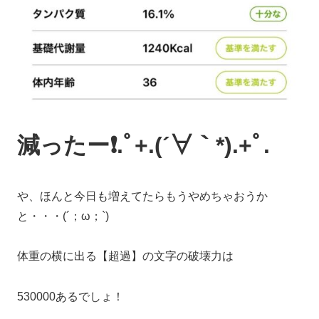
減ったー❗️.ﾟ+.(´∀｀*).+ﾟ.
や、ほんと今日も増えてたらもうやめちゃおうか
と・・・(´；ω；`)
体重の横に出る【超過】の文字の破壊力は
530000あるでしょ！