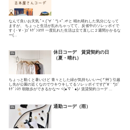
なんて良いお天気.ﾟ+.(´∀｀*).+ﾟ.🌱と 晴れ晴れした気分になって
ますが、 ちょっと生活が乱れちゃってて、反省中のソレッポイで
す (・∀・)ｺﾞｷｹﾞﾝﾖｳ‼️ 一度乱れた生活は立て直しに２週間かかるな
ー(...
休日コーデ 賃貸契約の日
life
（夏・晴れ）
ちょっと動くと暑いけど 青々とした緑が気持ちいい〜( *´艸`) 引越
し先が公園の近くなのでウキウキしてるソレッポイです(*´∀｀*)ｺﾞ
ｷｹﾞﾝﾖｳ 朝散歩ができるかな〜ヾ(●´∇｀●)ﾉ 賃貸契約コーデ ...
通勤コーデ（雨）
life