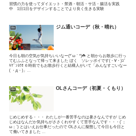
習慣の力を使ってダイエット・禁酒・朝活・サ活・腸活を実践
中 1日1日をデザインすることでより良く生きる実験
ジム通いコーデ（秋・晴れ）
life
今日も朝の空気が気持ちいいなー(*´ω｀*)☘️ と朝からお散歩に行っ
てむふふとなって帰って来ました ぼく ソレッポイです(・∀・)ｺﾞ
ｷｹﾞﾝﾖｳ❗️ ６時前でもお散歩行くと結構人がいて「みんなすごいなー
( ・д・)」...
OLさんコーデ（初夏・くもり）
life
じめじめする・・・ わたしが一番苦手なのは暑さなんですが じめ
じめはなんだか気持ちがささくれやすくて苦手なんです・・・(´；
ω；`) とはいえお仕事だったので OLさんに擬態して今日も今日と
て働いてきました ...