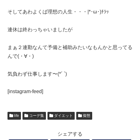
そしてあわよくば理想の人生・・・|*･ω･)ﾁﾗｯ
連休は終わっちゃいましたが
まぁ２連勤なんて予備と補助みたいなもんかと思ってる
んで(・∀・)
気負わず仕事します〜(*´ `)
[instagram-feed]
life
コーデ集
ダイエット
擬態
シェアする