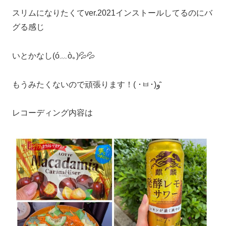
スリムになりたくてver.2021インストールしてるのにバ
グる感じ
いとかなし(ó﹏ò｡)💦💦
もうみたくないので頑張ります！( ･ㅂ･)و ̑̑
レコーディング内容は