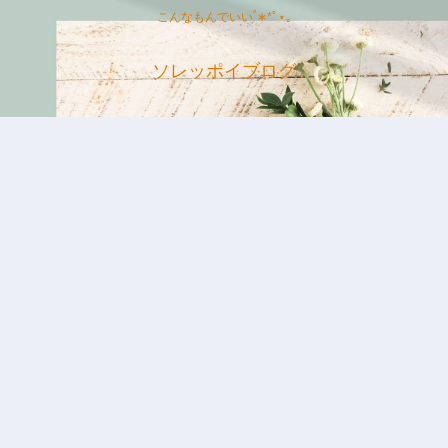
こんなもんでいい˚∗*ﾟ⋆｡
ソレッポイブログ