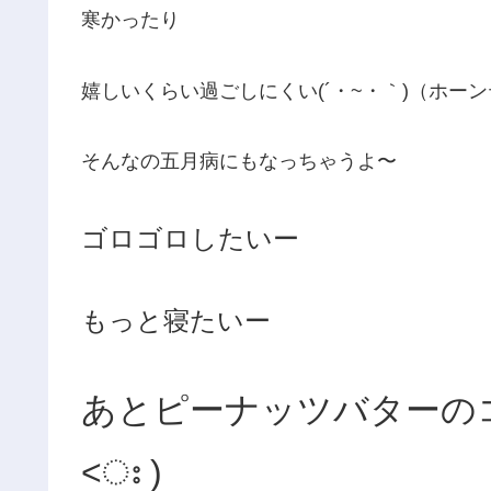
寒かったり
嬉しいくらい過ごしにくい(´・~・｀)（ホー
そんなの五月病にもなっちゃうよ〜
ゴロゴロしたいー
もっと寝たいー
あとピーナッツバターのコ
˂ഃ )