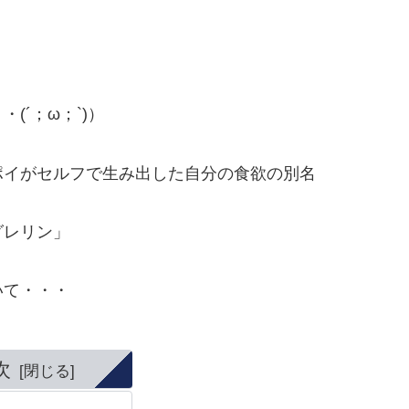
´；ω；`)）
ポイがセルフで生み出した自分の食欲の別名
レリン」
いて・・・
次