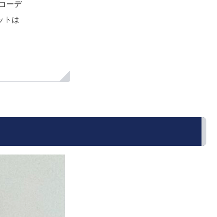
んコーデ
ットは